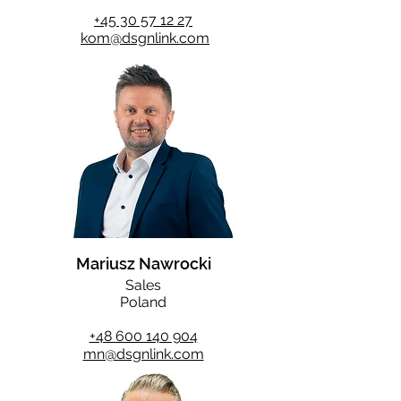
+45 30 57 12 27
kom@dsgnlink.com
Mariusz Nawrocki
Sales
Poland
+48 600 140 904
mn@dsgnlink.com